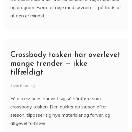
De fleste mænd der træner seriøst, er nøje med kost
og program. Færre er nøje med søvnen — på trods af
at den er mindst
Crossbody tasken har overlevet
mange trender — ikke
tilfældigt
3 Min Reading
Få accessories har vist sig så hårdføre som
crossbody tasken. Den dukker op sæson efter
sæson, tilpasser sig nye materialer og farver, og