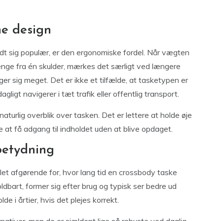
me design
ldt sig populær, er den ergonomiske fordel. Når vægten
ænge fra én skulder, mærkes det særligt ved længere
ger sig meget. Det er ikke et tilfælde, at tasketypen er
igt navigerer i tæt trafik eller offentlig transport.
turlig overblik over tasken. Det er lettere at holde øje
at få adgang til indholdet uden at blive opdaget.
betydning
et afgørende for, hvor lang tid en crossbody taske
oldbart, former sig efter brug og typisk ser bedre ud
 i årtier, hvis det plejes korrekt.