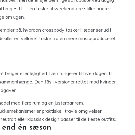
ernativer, men de er sjældent lige så robuste ved daglig
 bruges til — en taske til weekendture stiller andre
ge om ugen.
mpler på, hvordan crossbody tasker i læder ser ud i
adskiller en vellavet taske fra en mere masseproduceret
bruger eller lejlighed. Den fungerer til hverdagen, til
ale sammenhænge. Den fås i versioner rettet mod kvinder
udgaver.
del med flere rum og en justerbar rem.
kkemekanismer er praktiske i travle omgivelser.
eutralt eller klassisk design passer til de fleste outfits.
e end én sæson