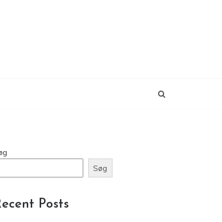
øg
Søg
ecent Posts