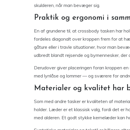
skulderen, når man bevæger sig.
Praktik og ergonomi i sam
En af grundene til, at crossbody tasken har ho
fordeles diagonalt over kroppen frem for at h
gåture eller i travle situationer, hvor man bevæ
udbredt blandt rejsende og bymennesker, der dagl
Derudover giver placeringen foran kroppen en na
med lynlåse og lommer — og sværere for andre 
Materialer og kvalitet har 
Som med andre tasker er kvaliteten af material
holder. Læder er et klassisk valg, fordi det er h
med alderen. Et godt stykke kernelæder kan holde