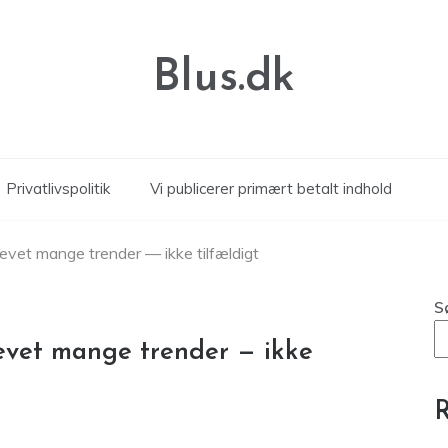
Blus.dk
Privatlivspolitik
Vi publicerer primært betalt indhold
evet mange trender — ikke tilfældigt
S
evet mange trender — ikke
R