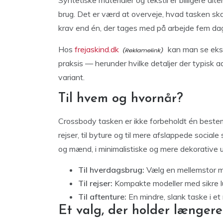
Syntetiske materialer og tekstil er billigere alt
brug. Det er værd at overveje, hvad tasken skal
krav end én, der tages med på arbejde fem da
Hos
frejaskind.dk
kan man se ekse
praksis — herunder hvilke detaljer der typisk 
variant.
Til hvem og hvornår?
Crossbody tasken er ikke forbeholdt én bestemt 
rejser, til byture og til mere afslappede soci
og mænd, i minimalistiske og mere dekorative 
Til hverdagsbrug:
Vælg en mellemstor mo
Til rejser:
Kompakte modeller med sikre lu
Til aftenture:
En mindre, slank taske i et n
Et valg, der holder længer