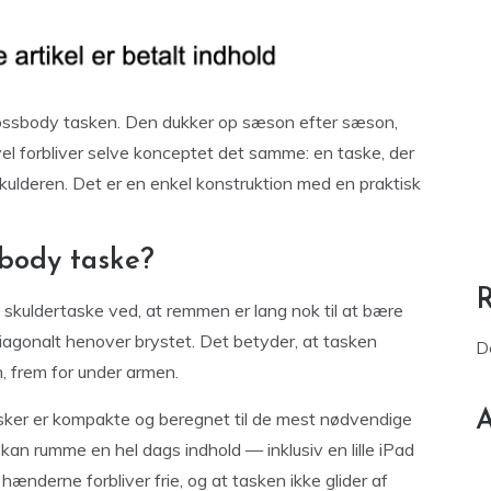
crossbody tasken. Den dukker op sæson efter sæson,
evel forbliver selve konceptet det samme: en taske, der
ulderen. Det er en enkel konstruktion med en praktisk
body taske?
k skuldertaske ved, at remmen er lang nok til at bære
agonalt henover brystet. Det betyder, at tasken
D
n, frem for under armen.
A
asker er kompakte og beregnet til de mest nødvendige
g kan rumme en hel dags indhold — inklusiv en lille iPad
 hænderne forbliver frie, og at tasken ikke glider af