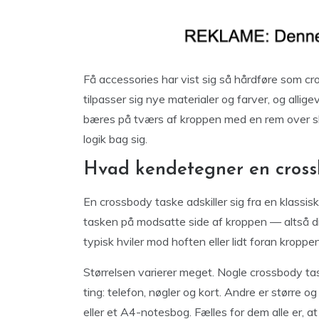
Få accessories har vist sig så hårdføre som 
tilpasser sig nye materialer og farver, og allig
bæres på tværs af kroppen med en rem over sk
logik bag sig.
Hvad kendetegner en cross
En crossbody taske adskiller sig fra en klassis
tasken på modsatte side af kroppen — altså di
typisk hviler mod hoften eller lidt foran kroppe
Størrelsen varierer meget. Nogle crossbody t
ting: telefon, nøgler og kort. Andre er større o
eller et A4-notesbog. Fælles for dem alle er, at